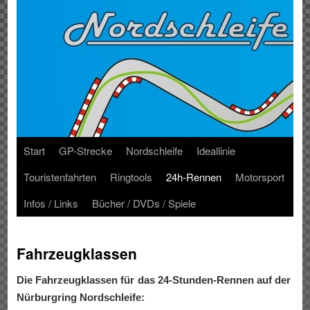
Start
GP-Strecke
Nordschleife
Ideallinie
Touristenfahrten
Ringtools
24h-Rennen
Motorsport
Infos / Links
Bücher / DVDs / Spiele
Fahrzeugklassen
Die Fahrzeugklassen für das 24-Stunden-Rennen auf der
Nürburgring Nordschleife: