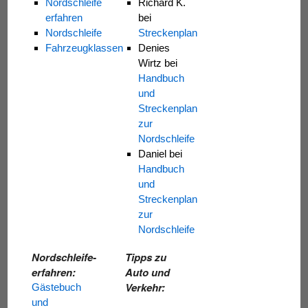
Nordschleife
Richard K.
erfahren
bei
Nordschleife
Streckenplan
Fahrzeugklassen
Denies
Wirtz
bei
Handbuch
und
Streckenplan
zur
Nordschleife
Daniel
bei
Handbuch
und
Streckenplan
zur
Nordschleife
Nordschleife-
Tipps zu
erfahren:
Auto und
Verkehr:
Gästebuch
und