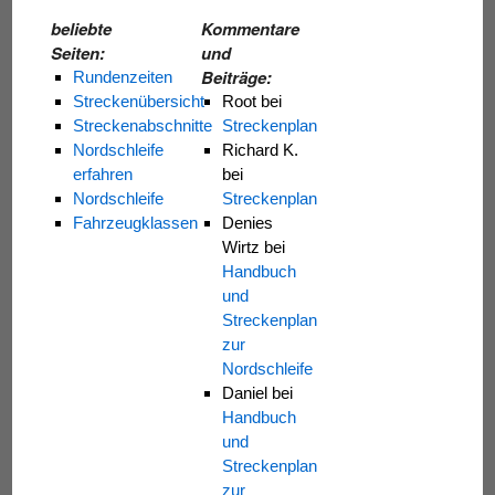
beliebte
Kommentare
Seiten:
und
Beiträge:
Rundenzeiten
Streckenübersicht
Root
bei
Streckenabschnitte
Streckenplan
Nordschleife
Richard K.
erfahren
bei
Nordschleife
Streckenplan
Fahrzeugklassen
Denies
Wirtz
bei
Handbuch
und
Streckenplan
zur
Nordschleife
Daniel
bei
Handbuch
und
Streckenplan
zur