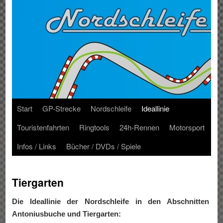
Start
GP-Strecke
Nordschleife
Ideallinie
Touristenfahrten
Ringtools
24h-Rennen
Motorsport
Infos / Links
Bücher / DVDs / Spiele
Tiergarten
Die Ideallinie der Nordschleife in den Abschnitten
Antoniusbuche und Tiergarten: