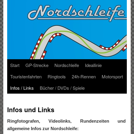
Start
GP-Strecke
Nordschleife
Ideallinie
Touristenfahrten
Ringtools
24h-Rennen
Motorsport
Infos / Links
Bücher / DVDs / Spiele
Infos und Links
Ringfotografen, Videolinks, Rundenzeiten und
allgemeine Infos zur Nordschleife: