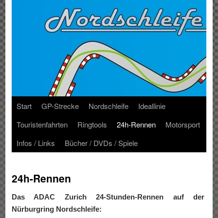
Start
GP-Strecke
Nordschleife
Ideallinie
Touristenfahrten
Ringtools
24h-Rennen
Motorsport
Infos / Links
Bücher / DVDs / Spiele
24h-Rennen
Das ADAC Zurich 24-Stunden-Rennen auf der
Nürburgring Nordschleife: