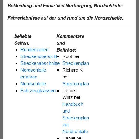
Bekleidung und Fanartikel Nürburgring Nordschleife:
Fahrerlebnisse auf der und rund um die Nordschleife:
beliebte
Kommentare
Seiten:
und
Beiträge:
Rundenzeiten
Streckenübersicht
Root
bei
Streckenabschnitte
Streckenplan
Nordschleife
Richard K.
erfahren
bei
Nordschleife
Streckenplan
Fahrzeugklassen
Denies
Wirtz
bei
Handbuch
und
Streckenplan
zur
Nordschleife
Daniel
bei