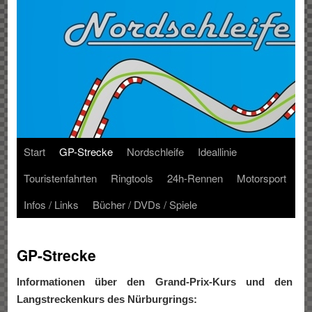
Start
GP-Strecke
Nordschleife
Ideallinie
Touristenfahrten
Ringtools
24h-Rennen
Motorsport
Infos / Links
Bücher / DVDs / Spiele
GP-Strecke
Informationen über den Grand-Prix-Kurs und den
Langstreckenkurs des Nürburgrings: