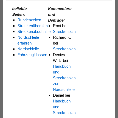
beliebte
Kommentare
Seiten:
und
Beiträge:
Rundenzeiten
Streckenübersicht
Root
bei
Streckenabschnitte
Streckenplan
Nordschleife
Richard K.
erfahren
bei
Nordschleife
Streckenplan
Fahrzeugklassen
Denies
Wirtz
bei
Handbuch
und
Streckenplan
zur
Nordschleife
Daniel
bei
Handbuch
und
Streckenplan