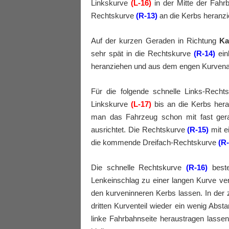
Linkskurve
(L-16)
in der Mitte der Fahr
Rechtskurve
(R-13)
an die Kerbs heranzi
Auf der kurzen Geraden in Richtung
Ka
sehr spät in die Rechtskurve
(R-14)
ein
heranziehen und aus dem engen Kurvena
Für die folgende schnelle Links-Recht
Linkskurve
(L-17)
bis an die Kerbs heran
man das Fahrzeug schon mit fast gera
ausrichtet. Die Rechtskurve
(R-15)
mit e
die kommende Dreifach-Rechtskurve
(R-
Die schnelle Rechtskurve
(R-16)
beste
Lenkeinschlag zu einer langen Kurve ve
den kurveninneren Kerbs lassen. In der 
dritten Kurventeil wieder ein wenig Ab
linke Fahrbahnseite heraustragen lass