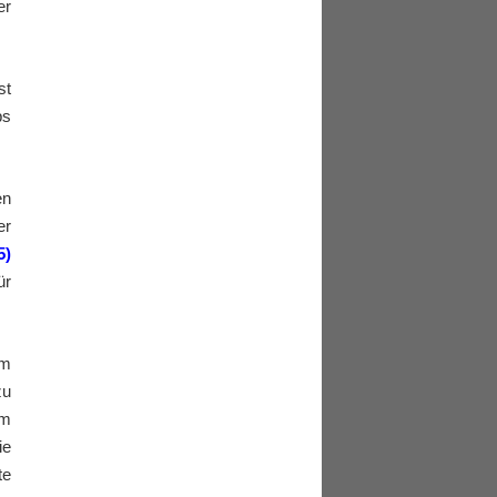
er
st
bs
en
er
5)
ür
em
zu
em
ie
te