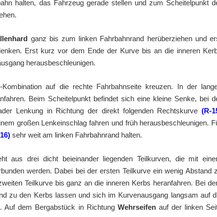
bahn halten, das Fahrzeug gerade stellen und zum Scheitelpunkt d
ehen.
llenhard
ganz bis zum linken Fahrbahnrand herüberziehen und er
lenken. Erst kurz vor dem Ende der Kurve bis an die inneren Ker
usgang herausbeschleunigen.
s-Kombination auf die rechte Fahrbahnseite kreuzen. In der lang
fahren. Beim Scheitelpunkt befindet sich eine kleine Senke, bei d
der Lenkung in Richtung der direkt folgenden Rechtskurve
(R-1
inem großen Lenkeinschlag fahren und früh herausbeschleunigen. F
16)
sehr weit am linken Fahrbahnrand halten.
ht aus drei dicht beieinander liegenden Teilkurven, die mit ein
rbunden werden. Dabei bei der ersten Teilkurve ein wenig Abstand 
zweiten Teilkurve bis ganz an die inneren Kerbs heranfahren. Bei d
stand zu den Kerbs lassen und sich im Kurvenausgang langsam auf d
en. Auf dem Bergabstück in Richtung
Wehrseifen
auf der linken Sei