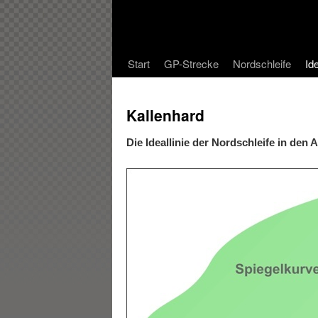
Start
GP-Strecke
Nordschleife
Ide
Kallenhard
Die Ideallinie der Nordschleife in den