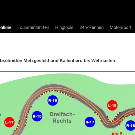
allinie
Touristenfahrten
Ringtools
24h-Rennen
Motorsport
 Abschnitten
Metzgesfeld und Kallenhard bis Wehrseifen: