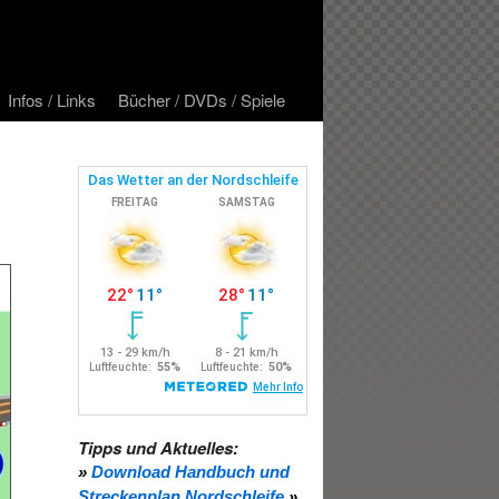
Infos / Links
Bücher / DVDs / Spiele
Tipps und Aktuelles:
»
Download Handbuch und
Streckenplan Nordschleife
»