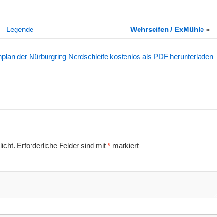
Legende
Wehrseifen / ExMühle
»
lan der Nürburgring Nordschleife kostenlos als PDF herunterladen
icht.
Erforderliche Felder sind mit
*
markiert
am