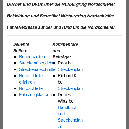
Bücher und DVDs über die Nürburgring Nordschleife:
Bekleidung und Fanartikel Nürburgring Nordschleife:
Fahrerlebnisse auf der und rund um die Nordschleife:
beliebte
Kommentare
Seiten:
und
Beiträge:
Rundenzeiten
Streckenübersicht
Root
bei
Streckenabschnitte
Streckenplan
Nordschleife
Richard K.
erfahren
bei
Nordschleife
Streckenplan
Fahrzeugklassen
Denies
Wirtz
bei
Handbuch
und
Streckenplan
zur