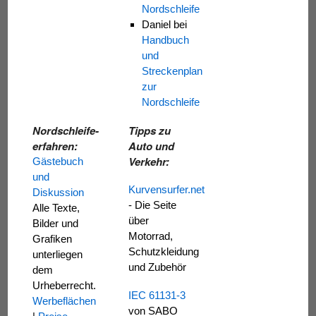
Nordschleife
Daniel
bei
Handbuch
und
Streckenplan
zur
Nordschleife
Nordschleife-
Tipps zu
erfahren:
Auto und
Verkehr:
Gästebuch
und
Kurvensurfer.net
Diskussion
- Die Seite
Alle Texte,
über
Bilder und
Motorrad,
Grafiken
Schutzkleidung
unterliegen
und Zubehör
dem
Urheberrecht.
IEC 61131-3
Werbeflächen
von SABO