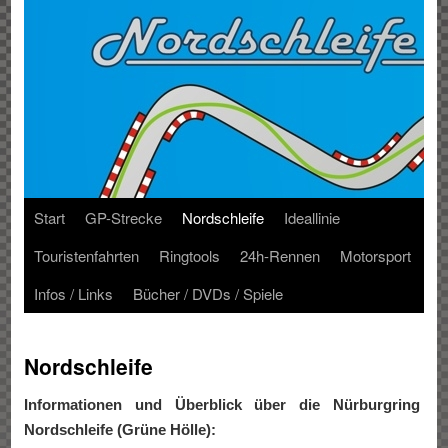
Start
GP-Strecke
Nordschleife
Ideallinie
Touristenfahrten
Ringtools
24h-Rennen
Motorsport
Infos / Links
Bücher / DVDs / Spiele
Nordschleife
Informationen und Überblick über die Nürburgring
Nordschleife (Grüne Hölle):